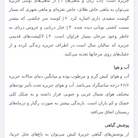
جزیره است. {اب زیان و ماهی‌ها} ۱.| از ماهی‌های بومی جزیره
می‌توان به ماهی جاش طلای، جاش نقره‌ای و ماهی شهری که بسیار
گوشت سفیدی داری اشاره کرد. ۲.| کوسه سر چکشی که بیشتر
سمت کشتی یونانی دیده شده. ۳.| خیار دریایی و عروس دریای به
خاطر وجود مرجان بسیار فراوان است. ۴.| لاکپشت‌های قدیمی
جزیره که سالیان سال است در اطراف جزیره زندگی کرده و از
جلبک‌های روی مرجانها تغذیه می‌کنند.
آب و هوا
آب و هوای کیش گرم و مرطوب بوده و میانگین دمای سالانه جزیره
۲۶/۶ درجه سانتیگراد می‌باشد. آب و هوای جزیره تحت تأثیر توده‌های
مختلف هوای شمال غربی و جنوبی قرار داشته و به شکل کلی
خشک و کم باران است. بارندگی بیشتر به صورت رگبار و درماه‌های
زمستان اتفاق می‌افتد.
پوشش گیاهی
از پوشش‌های گیاهی جزیرهٔ کیش می‌توان به باغ‌های نخل خرما،