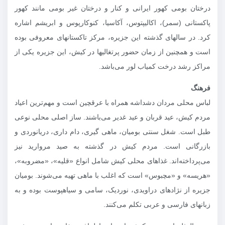
درختان بومی کهور ایرانی و کنار و درختان غیر بومی مانند کهور
پاکستانی (سمر)، اکالیپتوس، آکاسیا، کنوکارپوس و ابریشم اشاره
کرد. در سالهای گذشته این جزیره، مرکز تاکستانهای معروفی بوده
است و همچنین از زمان حضور پرتغالیها در کیش، این جزیره یکی از
مراکز رشد درخت کمیاب لور می‌باشد.
فرهنگ
لباس محلی مردان دشداشه همراه با عرقچین است و مهم‌ترین اعیاد
مردم کیش، عید قربان و عید غدیر می‌باشند. ساز اصلی محلی نوعی
طبل است. شغل سنتی بومیان، ماهی گیری، دام داری، دریانوردی و
بازرگانی است. مردم کیش در گذشته به صید مروارید نیز
می‌پرداخته‌اند. غذاهای محلی کیش شامل انواع «قلیه»، «مضروبه»،
«هریسه» و «مچبوس» است که اغلب با ماهی تهیه می‌شوند. بومیان
جزیره از نژادهای دراویدی، نوردیک، سامی و سیاهپوست بوده و به
زبانهای فارسی و عربی تکلم می‌کنند.