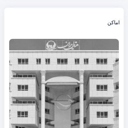
اماکن