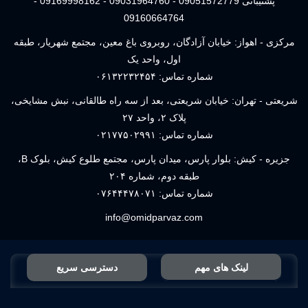
پشتیبانی 09051572779 - 09031964760 - 09169998162 -
09160664764
مرکزی - اهواز: خیابان آزادگان، روبروی باغ معین، مجتمع شهریار، طبقه
اول، واحد یک
شماره تماس:
۰۶۱۳۲۲۳۲۴۵۴
شریعتی - تهران: خیابان شریعتی، بعد از سه راه طالقانی، نبش مشایخی،
پلاک ۲، واحد ۲۷
شماره تماس:
۰۲۱۷۷۵۰۲۹۹۱
جزیره - کیش: بلوار پارس، میدان پارس، مجتمع طلوع کیش، بلوک B،
طبقه دوم، شماره ۲۰۴
شماره تماس:
۰۷۶۴۴۴۷۸۰۷۱
info@omidparvaz.com
لینک های مهم
دسترسی سریع