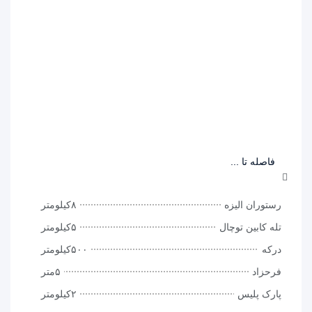
فاصله تا ...
رستوران الیزه
۸کیلومتر
تله کابین توچال
۵کیلومتر
درکه
۵۰۰کیلومتر
فرحزاد
۵متر
پارک پلیس
۲کیلومتر