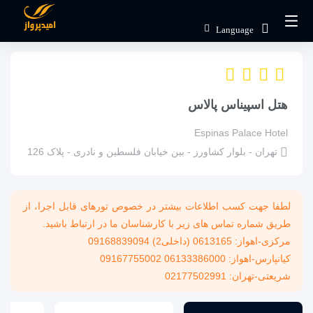
صفحه اصلی
اماکن
اقامتگاه ها
هتل های داخلی
Language
هتل اسپیناس پالاس
هتل اسپیناس پالاس
Espinas Palace Hotel
تهران - بلوار کشاورز - بین خیابان فلسطین و نادری - پلاک 126
لطفا جهت کسب اطلاعات بیشتر در خصوص تورهای قابل اجرا، از
طریق شماره تماس های زیر با کارشناسان ما در ارتباط باشید.
مرکزی-اهواز: 0613165 (داخلی2) 09168839094
کیانپارس-اهواز: 06133386000 09167755002
شریعتی-تهران: 02177502991