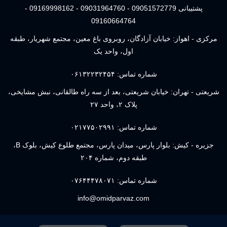
پشتیبانی 09051572779 - 09031964760 - 09169998162 -
09160664764
مرکزی - اهواز: خیابان آزادگان، روبروی باغ معین، مجتمع شهریار، طبقه
اول، واحد یک
شماره تماس:
۰۶۱۳۲۲۳۲۴۵۴
شریعتی - تهران: خیابان شریعتی، بعد از سه راه طالقانی، نبش مشایخی،
پلاک ۲، واحد ۲۷
شماره تماس:
۰۲۱۷۷۵۰۲۹۹۱
جزیره - کیش: بلوار پارس، میدان پارس، مجتمع طلوع کیش، بلوک B،
طبقه دوم، شماره ۲۰۴
شماره تماس:
۰۷۶۴۴۴۷۸۰۷۱
info@omidparvaz.com