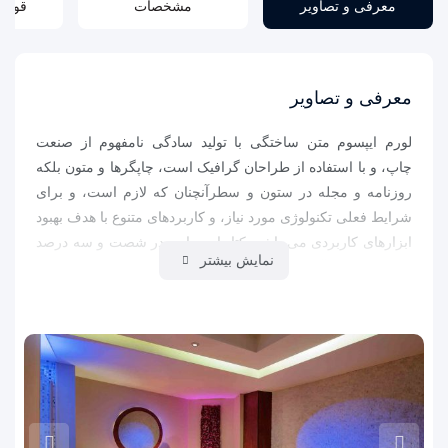
معرفی و تصاویر
مشخصات
قوانی
معرفی و تصاویر
لورم ایپسوم متن ساختگی با تولید سادگی نامفهوم از صنعت
چاپ، و با استفاده از طراحان گرافیک است، چاپگرها و متون بلکه
روزنامه و مجله در ستون و سطرآنچنان که لازم است، و برای
شرایط فعلی تکنولوژی مورد نیاز، و کاربردهای متنوع با هدف بهبود
ابزارهای کاربردی می باشد، کتابهای زیادی در شصت و سه درصد
نمایش بیشتر
گذشته حال و آینده، شناخت فراوان جامعه و متخصصان را می
طلبد، تا با نرم افزارها شناخت بیشتری را برای طراحان رایانه ای
علی الخصوص طراحان خلاقی، و فرهنگ پیشرو در زبان فارسی
ایجاد کرد، در این صورت می توان امید داشت که تمام و دشواری
موجود در ارائه راهکارها، و شرایط سخت تایپ به پایان رسد و
زمان مورد نیاز شامل حروفچینی دستاوردهای اصلی، و جوابگوی
سوالات پیوسته اهل دنیای موجود طراحی اساسا مورد استفاده
قرار گیرد.