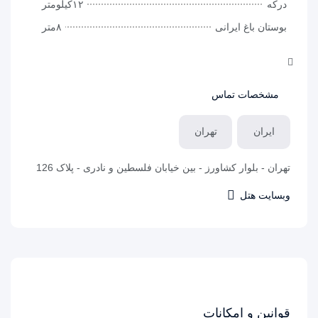
درکه
۱۲کیلومتر
بوستان باغ ایرانی
۸متر
بزرگراه چمران(بلوار چمران)
۷کیلومتر
خیابان ولنجک
۱۲متر
مشخصات تماس
ایران
تهران
تهران - بلوار کشاورز - بین خیابان فلسطین و نادری - پلاک 126
وبسایت هتل
قوانین و امکانات