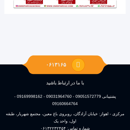
۰۶۱۳۱۶۵
با ما در ارتباط باشید
پشتیبانی 09051572779 - 09031964760 - 09169998162 -
09160664764
مرکزی - اهواز: خیابان آزادگان، روبروی باغ معین، مجتمع شهریار، طبقه
اول، واحد یک
شماره تماس:
۰۶۱۳۲۲۳۲۴۵۴