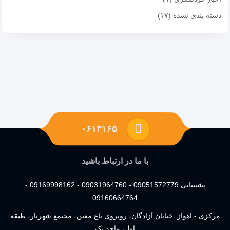
دسته بندی نشده (۱۷)
۰۶۱۳۱۶۵
با ما در ارتباط باشید
پشتیبانی 09051572779 - 09031964760 - 09169998162 -
09160664764
مرکزی - اهواز: خیابان آزادگان، روبروی باغ معین، مجتمع شهریار، طبقه
اول، واحد یک