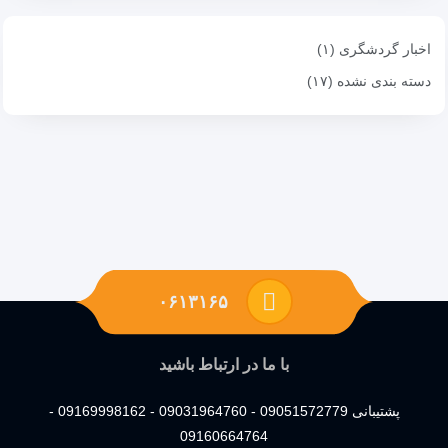
اخبار گردشگری (۱)
دسته بندی نشده (۱۷)
۰۶۱۳۱۶۵
با ما در ارتباط باشید
پشتیبانی 09051572779 - 09031964760 - 09169998162 -
09160664764